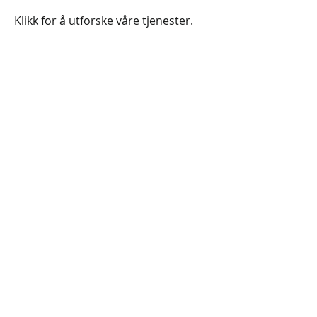
Klikk for å utforske våre tjenester.
Vi leier ut lektere til transport,
mudring og anleggsarbeid i og ved
sjø – med eller uten mannskap.
Klikk for å se tilgjengelige lektere