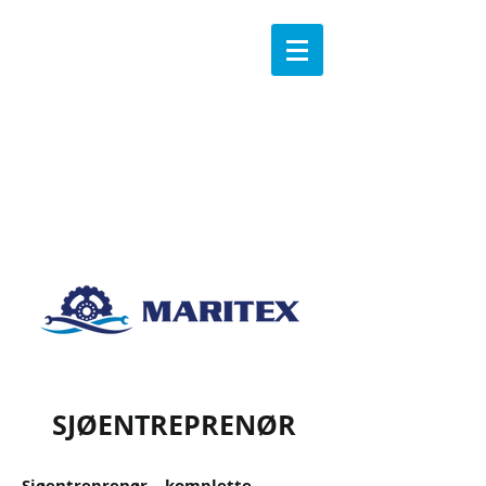
SJØENTREPRENØR
Sjøentreprenør – komplette