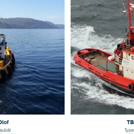
lof
TB
Taubåt
Type