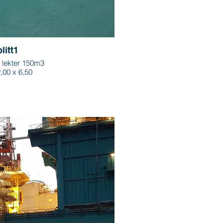
litt1
t lekter 150m3
,00 x 6,50