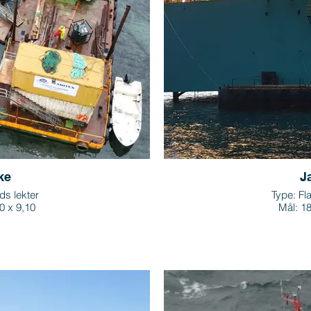
ke
J
ds lekter
Type: Fla
0 x 9,10
Mål: 18