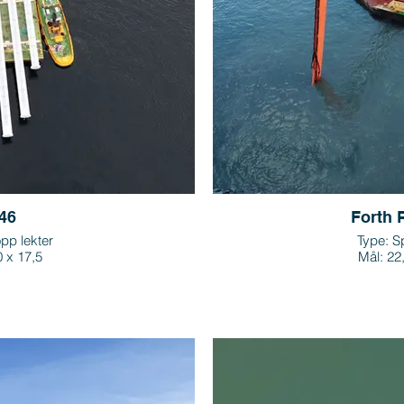
46
Forth 
opp lekter
Type: S
0 x 17,5
Mål: 22