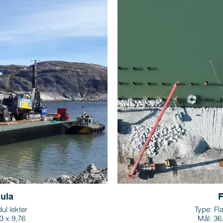
ula
F
ul lekter
Type: Fla
3 x 9,76
Mål: 36